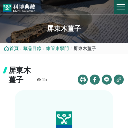
跳到中央內容區塊
屏東木薑子
首頁
藏品目錄
維管束學門
屏東木薑子
屏東木
薑子
15