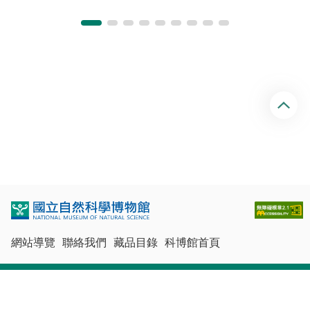
回
頂
端
網站導覽
聯絡我們
藏品目錄
科博館首頁
最佳瀏覽體驗：Chrome、Firefox、Edge、Safari
© 國立自然科學博物館版權所有