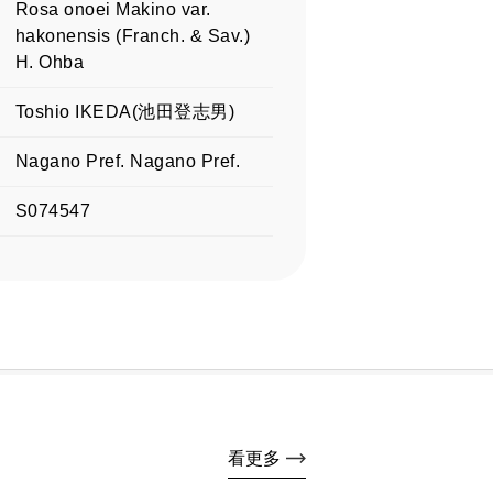
Rosa onoei Makino var.
hakonensis (Franch. & Sav.)
H. Ohba
Toshio IKEDA(池田登志男)
Nagano Pref. Nagano Pref.
S074547
看更多