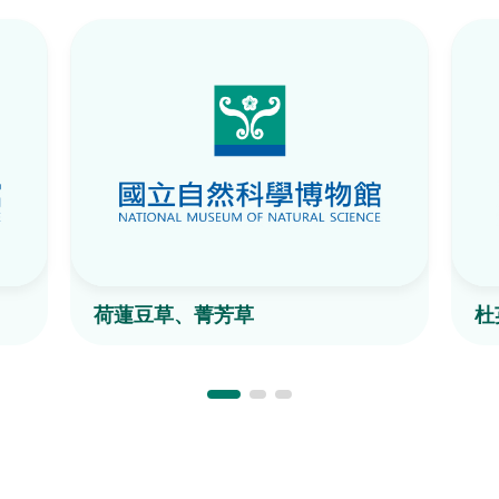
荷蓮豆草、菁芳草
杜