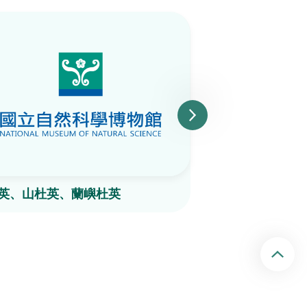
英、山杜英、蘭嶼杜英
屏東木薑子
回頂端