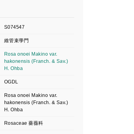
S074547
維管束學門
Rosa onoei Makino var.
hakonensis (Franch. & Sav.)
H. Ohba
OGDL
Rosa onoei Makino var.
hakonensis (Franch. & Sav.)
H. Ohba
Rosaceae 薔薇科