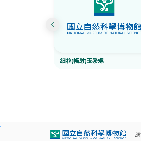
細粒(幅射)玉黍螺
:::
網