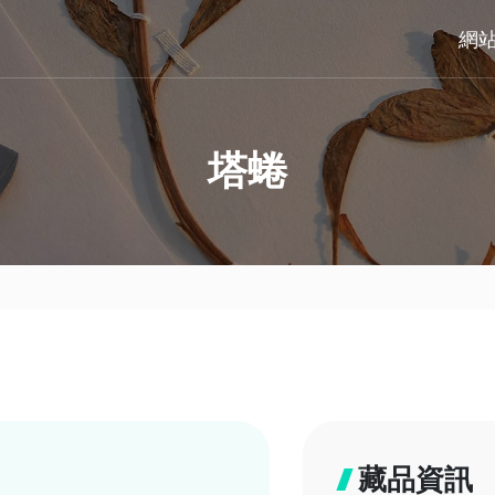
網
塔蜷
藏品資訊