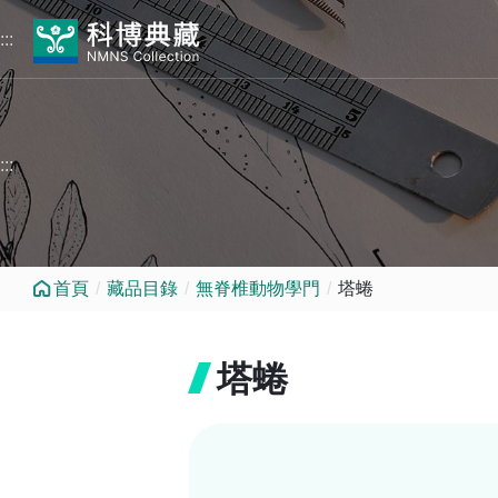
跳到中央內容區塊
:::
:::
首頁
藏品目錄
無脊椎動物學門
塔蜷
塔蜷