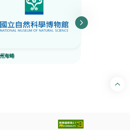
洲海蜷
顆粒玉黍螺
回頂端