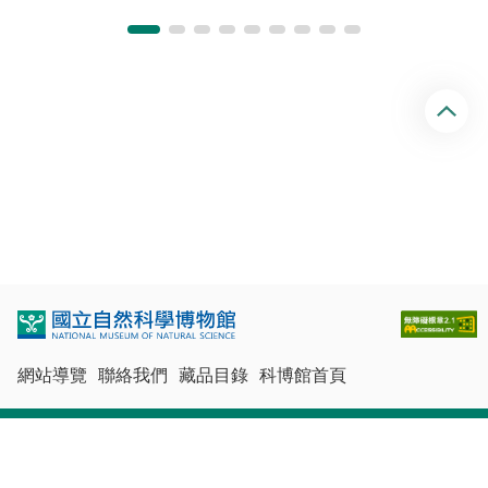
回
頂
端
網站導覽
聯絡我們
藏品目錄
科博館首頁
最佳瀏覽體驗：Chrome、Firefox、Edge、Safari
© 國立自然科學博物館版權所有