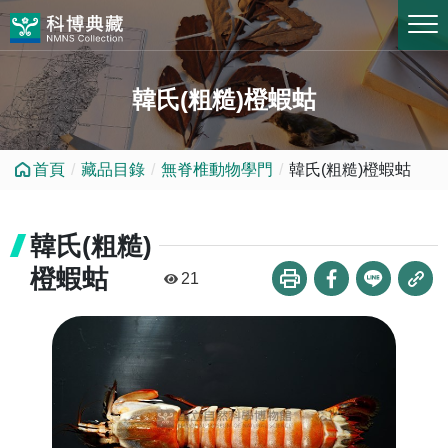
跳到中央內容區塊
韓氏(粗糙)橙蝦蛄
首頁
藏品目錄
無脊椎動物學門
韓氏(粗糙)橙蝦蛄
韓氏(粗糙)
橙蝦蛄
21