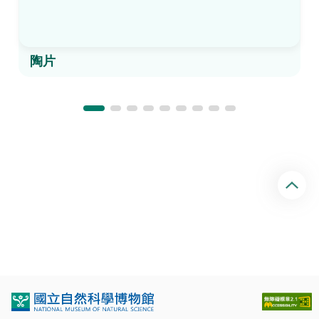
陶片
回
頂
端