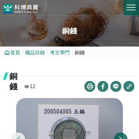
跳到中央內容區塊
銅錢
首頁
藏品目錄
考古學門
銅錢
銅
錢
12