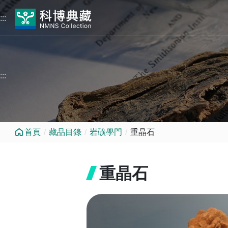
跳到中央內容區塊
:::
:::
首頁
藏品目錄
岩礦學門
重晶石
重晶石