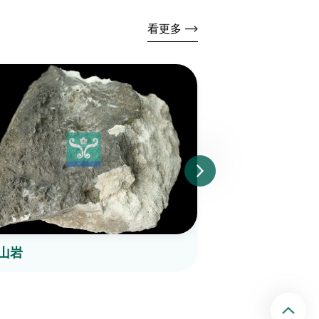
看更多
山岩
角閃安山岩
回頂端