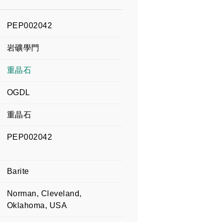
PEP002042
岩礦學門
重晶石
OGDL
重晶石
PEP002042
Barite
Norman, Cleveland,
Oklahoma, USA