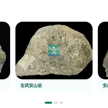
玄武安山岩
安