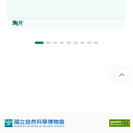
陶片
回
頂
端