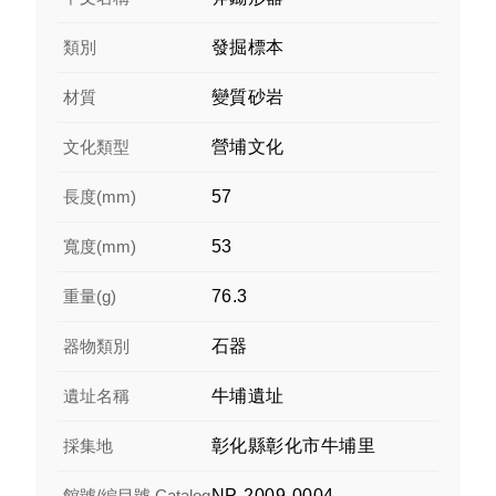
類別
發掘標本
材質
變質砂岩
文化類型
營埔文化
長度(mm)
57
寬度(mm)
53
重量(g)
76.3
器物類別
石器
遺址名稱
牛埔遺址
採集地
彰化縣彰化市牛埔里
館號/編目號 Catalog
NP-2009-0004