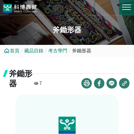
跳到中央內容區塊
斧鋤形器
首頁
藏品目錄
考古學門
斧鋤形器
斧鋤形
器
7