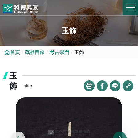
跳到中央內容區塊
玉飾
首頁
藏品目錄
考古學門
玉飾
玉
飾
5