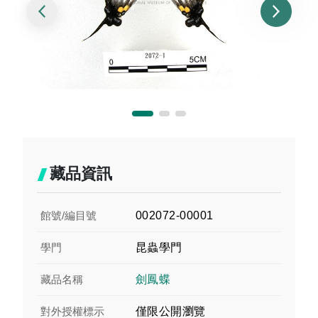
藏品資訊
館號/編目號
002072-00001
學門
昆蟲學門
藏品名稱
劍鳳蝶
對外授權標示
僅限公開瀏覽