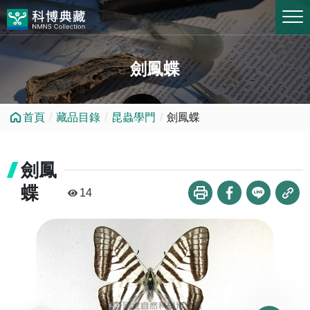
跳到中央內容區塊
劍鳳蝶
首頁
藏品目錄
昆蟲學門
劍鳳蝶
劍鳳
蝶
14