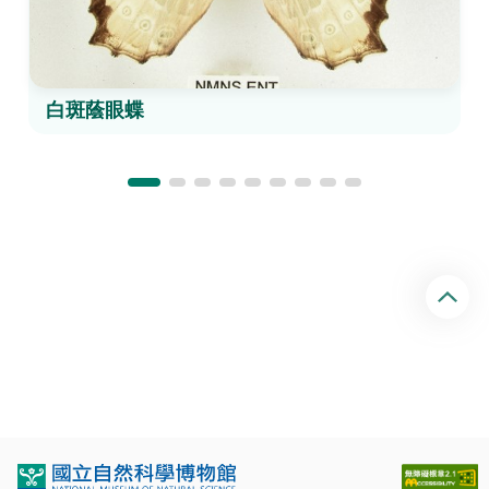
白斑蔭眼蝶
回
頂
端