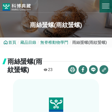
跳到中央內容區塊
雨絲蜑螺(雨紋蜑螺)
首頁
藏品目錄
無脊椎動物學門
雨絲蜑螺(雨紋蜑螺)
雨絲蜑螺(雨
紋蜑螺)
23