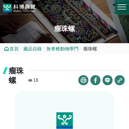
跳到中央內容區塊
瘤珠螺
首頁
藏品目錄
無脊椎動物學門
瘤珠螺
瘤珠
螺
18