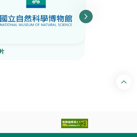
片
陶片
回頂端