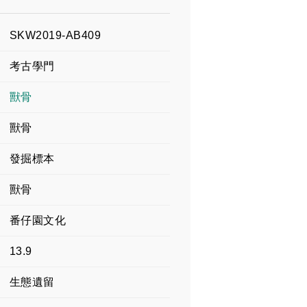
SKW2019-AB409
考古學門
獸骨
獸骨
發掘標本
獸骨
番仔園文化
13.9
生態遺留