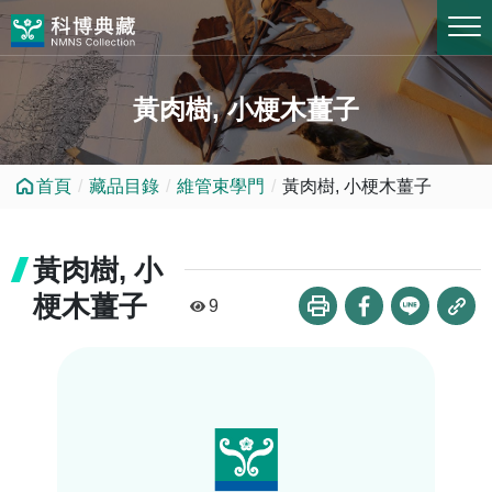
跳到中央內容區塊
黃肉樹, 小梗木薑子
首頁
藏品目錄
維管束學門
黃肉樹, 小梗木薑子
黃肉樹, 小
梗木薑子
9