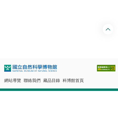
回
頂
端
網站導覽
聯絡我們
藏品目錄
科博館首頁
最佳瀏覽體驗：Chrome、Firefox、Edge、Safari
© 國立自然科學博物館版權所有
網站資料來自文化部典藏網