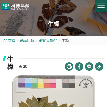
跳到中央內容區塊
牛樟
首頁
藏品目錄
維管束學門
牛樟
牛
樟
30