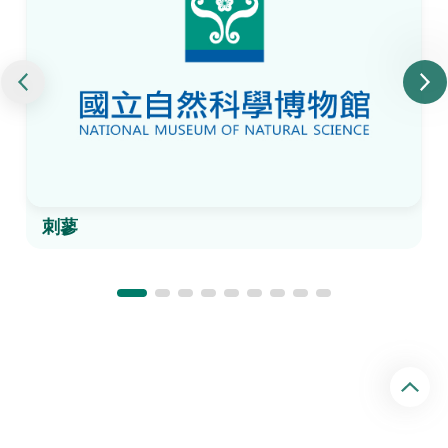
刺蓼
回
頂
端