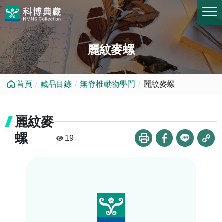
跳到中央內容區塊
麗紋麥螺
首頁
藏品目錄
無脊椎動物學門
麗紋麥螺
麗紋麥
螺
19