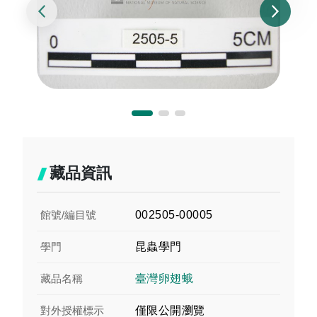
藏品資訊
館號/編目號
002505-00005
學門
昆蟲學門
藏品名稱
臺灣卵翅蛾
對外授權標示
僅限公開瀏覽