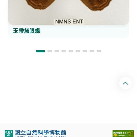
玉帶黛眼蝶
回
頂
端