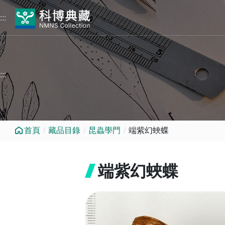
跳到中央內容區塊
:::
:::
首頁
藏品目錄
昆蟲學門
端紫幻蛺蝶
端紫幻蛺蝶