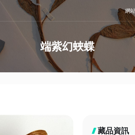
網
端紫幻蛺蝶
藏品資訊