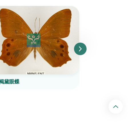
褐黛眼蝶
黃斑蔭眼蝶
回頂端