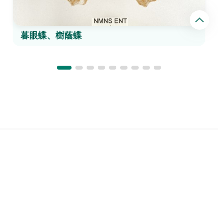
回
頂
端
暮眼蝶、樹蔭蝶
網站導覽
聯絡我們
藏品目錄
科博館首頁
最佳瀏覽體驗：Chrome、Firefox、Edge、Safari
© 國立自然科學博物館版權所有