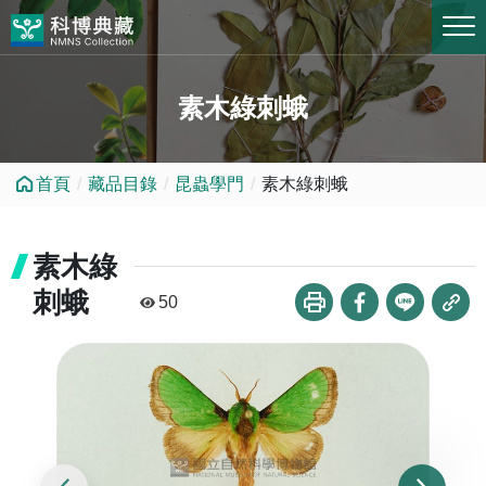
跳到中央內容區塊
素木綠刺蛾
首頁
藏品目錄
昆蟲學門
素木綠刺蛾
素木綠
刺蛾
50