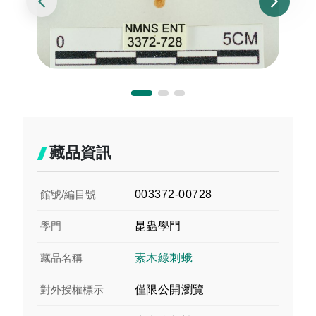
藏品資訊
館號/編目號
003372-00728
學門
昆蟲學門
藏品名稱
素木綠刺蛾
對外授權標示
僅限公開瀏覽