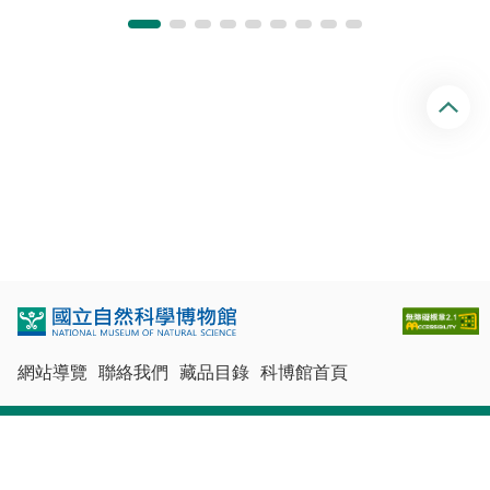
回
頂
端
網站導覽
聯絡我們
藏品目錄
科博館首頁
最佳瀏覽體驗：Chrome、Firefox、Edge、Safari
© 國立自然科學博物館版權所有