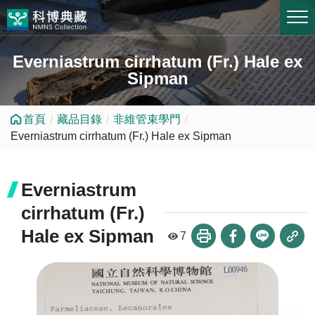
跳到中央內容區塊
Everniastrum cirrhatum (Fr.) Hale ex
Sipman
首頁
藏品目錄
非維管束學門
Everniastrum cirrhatum (Fr.) Hale ex Sipman
Everniastrum
cirrhatum (Fr.)
Hale ex Sipman
7