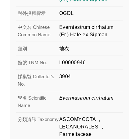
對外授權標示
OGDL
中文名 Chinese
Everniastrum cirrhatum
Common Name
(Fr.) Hale ex Sipman
類別
地衣
館號 TNM No.
L00000946
採集號 Collector's
3904
No.
學名 Scientific
Everniastrum cirrhatum
Name
分類資訊 Taxonomy
ASCOMYCOTA ，
LECANORALES ，
Parmeliaceae