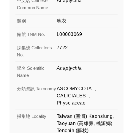
中文名 Chinese
Anaptychia
Common Name
類別
地衣
館號 TNM No.
L00003069
採集號 Collector's
7722
No.
學名 Scientific
Anaptychia
Name
分類資訊 Taxonomy
ASCOMYCOTA ，
CALICIALES ，
Physciaceae
採集地 Locality
Taiwan (臺灣) Kaohsiung,
Taoyuan (高雄縣, 桃源鄉)
Tenchih (藤枝)