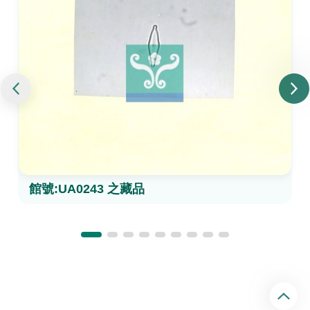
館號:UA0243 之藏品
回
頂
端