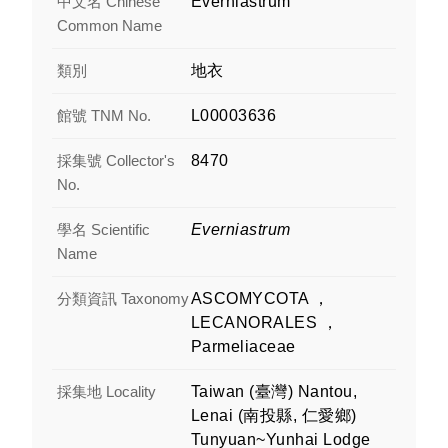
中文名 Chinese
Everniastrum
Common Name
類別
地衣
館號 TNM No.
L00003636
採集號 Collector's
8470
No.
學名 Scientific
Everniastrum
Name
分類資訊 Taxonomy
ASCOMYCOTA ，
LECANORALES ，
Parmeliaceae
採集地 Locality
Taiwan (臺灣) Nantou,
Lenai (南投縣, 仁愛鄉)
Tunyuan~Yunhai Lodge