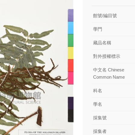
館號/編目號
學門
藏品名稱
對外授權標示
中文名 Chinese
Common Name
科名
學名
採集號
採集者