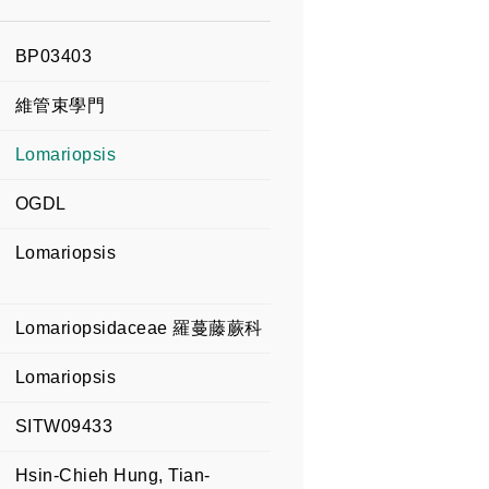
BP03403
維管束學門
Lomariopsis
OGDL
Lomariopsis
Lomariopsidaceae 羅蔓藤蕨科
Lomariopsis
SITW09433
Hsin-Chieh Hung, Tian-