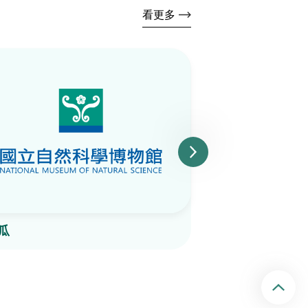
看更多
瓜
刺蓼
回頂端