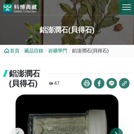
跳到中央內容區塊
鋁澎潤石(貝得石)
首頁
藏品目錄
岩礦學門
鋁澎潤石(貝得石)
鋁澎潤石
(貝得石)
47