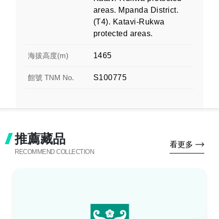
areas. Mpanda District.
(T4). Katavi-Rukwa
protected areas.
海拔高度(m)
1465
館號 TNM No.
S100775
推薦藏品
看更多
RECOMMEND COLLECTION