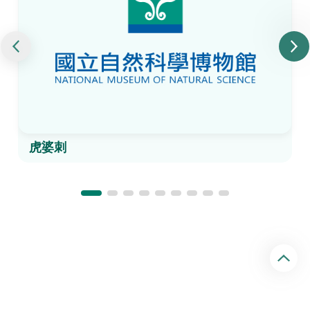
虎婆刺
回
頂
端