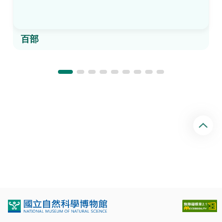
百部
回
頂
端