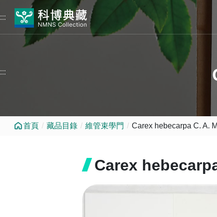
跳到中央內容區塊
:::
:::
首頁
藏品目錄
維管束學門
Carex hebecarpa C. A. M
Carex hebecarpa