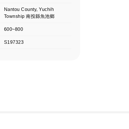
Nantou County, Yuchih
Township 南投縣魚池鄉
600~800
S197323