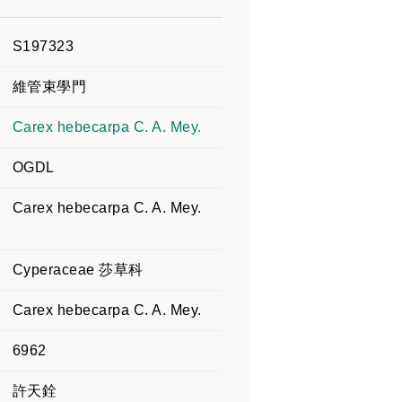
S197323
維管束學門
Carex hebecarpa C. A. Mey.
OGDL
Carex hebecarpa C. A. Mey.
Cyperaceae 莎草科
Carex hebecarpa C. A. Mey.
6962
許天銓