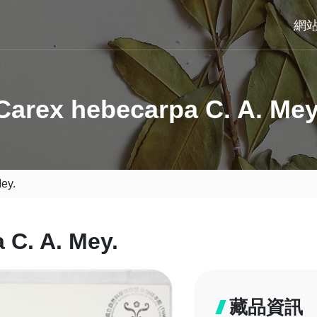
網
Carex hebecarpa C. A. Mey
ey.
 C. A. Mey.
藏品資訊