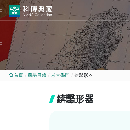
跳到中央內容區塊
:::
:::
首頁
藏品目錄
考古學門
錛鑿形器
錛鑿形器