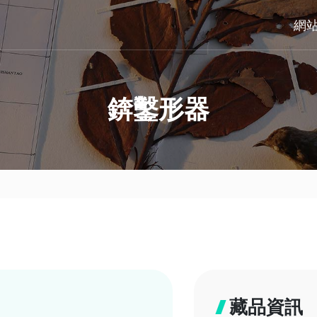
網
錛鑿形器
藏品資訊