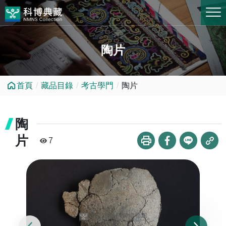
跳到中央內容區塊
陶片
首頁
藏品目錄
考古學門
陶片
陶
片
7