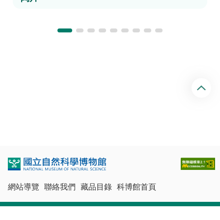
回
頂
端
網站導覽
聯絡我們
藏品目錄
科博館首頁
最佳瀏覽體驗：Chrome、Firefox、Edge、Safari