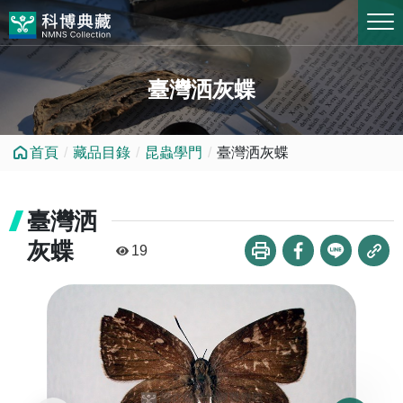
跳到中央內容區塊
臺灣洒灰蝶
首頁
藏品目錄
昆蟲學門
臺灣洒灰蝶
臺灣洒
灰蝶
19