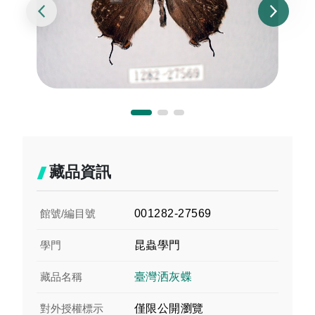
藏品資訊
館號/編目號
001282-27569
學門
昆蟲學門
藏品名稱
臺灣洒灰蝶
對外授權標示
僅限公開瀏覽