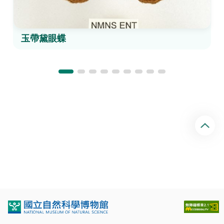
玉帶黛眼蝶
回
頂
端