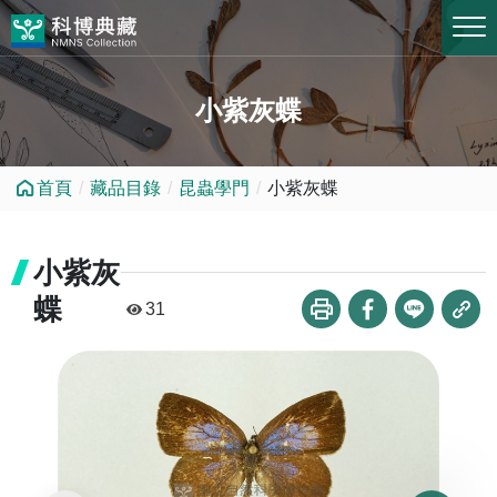
跳到中央內容區塊
小紫灰蝶
首頁
藏品目錄
昆蟲學門
小紫灰蝶
小紫灰
蝶
31