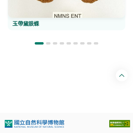
玉帶黛眼蝶
回
頂
端