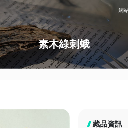
網
素木綠刺蛾
藏品資訊