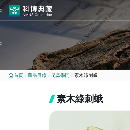
跳到中央內容區塊
:::
:::
首頁
藏品目錄
昆蟲學門
素木綠刺蛾
素木綠刺蛾