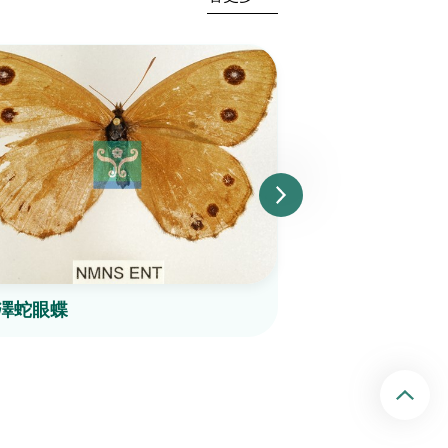
澤蛇眼蝶
淺色眉眼蝶
回頂端