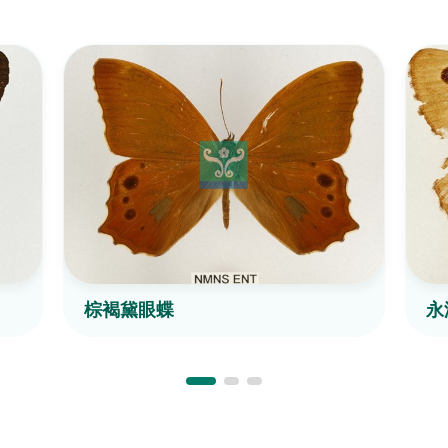
棕褐黛眼蝶
永