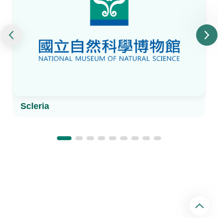
Scleria
回
頂
端