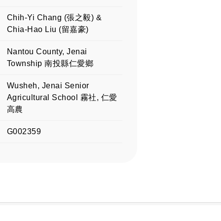
Chih-Yi Chang (張之毅) &
Chia-Hao Liu (留嘉豪)
Nantou County, Jenai
Township 南投縣仁愛鄉
Wusheh, Jenai Senior
Agricultural School 霧社, 仁愛
高農
G002359