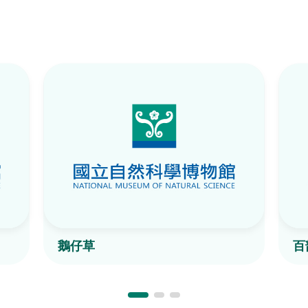
鵝仔草
百