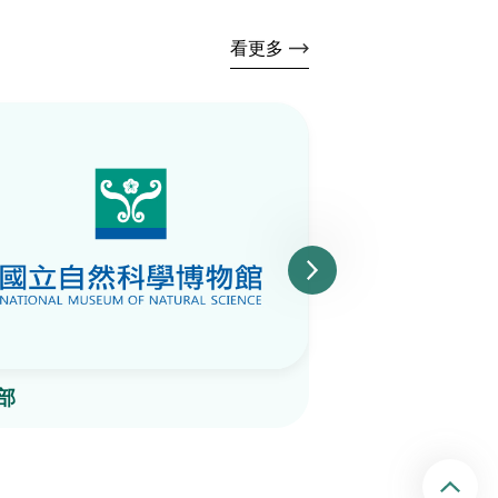
看更多
部
小桑樹
回頂端