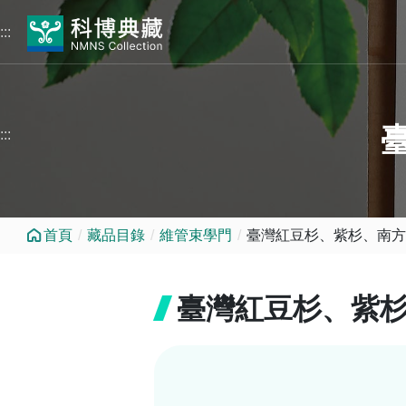
跳到中央內容區塊
:::
:::
首頁
藏品目錄
維管束學門
臺灣紅豆杉、紫杉、南方
臺灣紅豆杉、紫