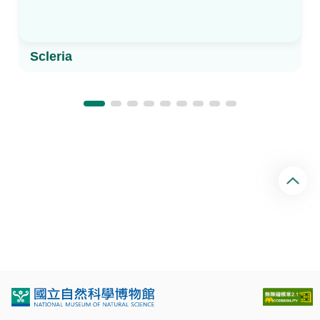
Scleria
回
頂
端