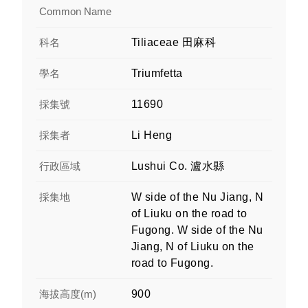
Common Name
科名
Tiliaceae 田麻科
學名
Triumfetta
採集號
11690
採集者
Li Heng
行政區域
Lushui Co. 瀘水縣
採集地
W side of the Nu Jiang, N
of Liuku on the road to
Fugong. W side of the Nu
Jiang, N of Liuku on the
road to Fugong.
海拔高度(m)
900