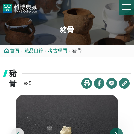
跳到中央內容區塊
豬骨
首頁
藏品目錄
考古學門
豬骨
豬
骨
5