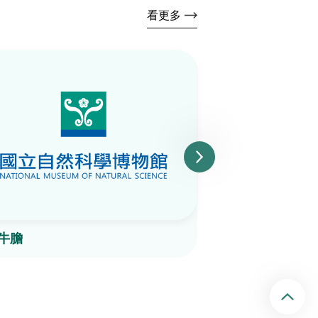
看更多
牛膽
三奈
回頂端