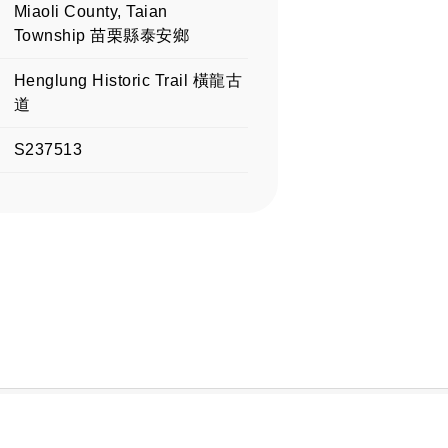
Miaoli County, Taian
Township 苗栗縣泰安鄉
Henglung Historic Trail 橫龍古
道
S237513