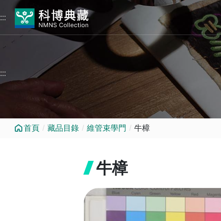
跳到中央內容區塊
:::
:::
首頁
藏品目錄
維管束學門
牛樟
牛樟