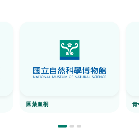
圓葉血桐
青