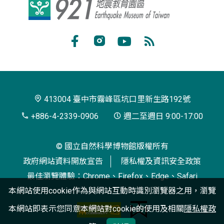
921
地
震
Facebook
Instagram
Youtube
RSS
教
訂
育
閱
園
413004 臺中市霧峰區坑口里新生路192號
區
+886-4-2339-0906
週二至週日 9:00-17:00
© 國立自然科學博物館版權所有
政府網站資料開放宣告
隱私權及資訊安全政策
最佳瀏覽體驗：Chrome、Firefox、Edge、Safari
本網站使用cookie作為與網站互動時識別瀏覽器之用，瀏覽
本網站即表示您同意本網站對cookie的使用及相關
隱私權政