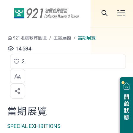
跳到中央內容區塊
全
站
921地震教育園區
主題展館
當期展覽
搜
14,584
尋
2
點
選
喜
開館狀態
歡
當期展覽
SPECIAL EXHIBITIONS