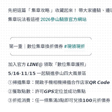
先把這篇「
集章攻略
」收藏起來！
帶大家邊騎、邊
集章玩法看這裡
2026參山騎旅官方網站
╭┈┈┈┈┈┈┈┈┈┈┈┈┈┈┈┈┈╮
第一重｜數位集章換折價券
#現領現折
╰┈┈┈┈┈┈┈┈┈┈┈┈┈┈┈┈┈╯
加入官方 𝙇𝙄𝙉𝙀@ 領取「數位集章護照」
𝟱/𝟭𝟲-𝟭𝟭/𝟭𝟱 一起騎進參山四大風景區
①掃描集章：開啟手機相機掃描合作店家𝙌𝙍 𝘾𝙤𝙙𝙚
②獲取點數：許可𝙂𝙋𝙎定位並成功集點
③折抵消費：任一條集滿3點即可兌換𝟭𝟬𝟬元折價券