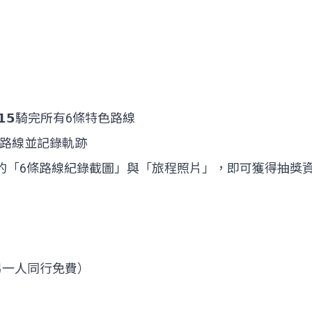
𝟭/𝟭𝟱騎完所有6條特色路線
官方路線並記錄軌跡
的「6條路線紀錄截圖」與「旅程照片」，即可獲得抽獎資格.
（另一人同行免費）