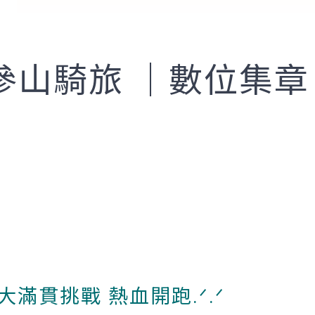
/15參山騎旅 ｜數位集
大滿貫挑戰 熱血開跑.ᐟ.ᐟ