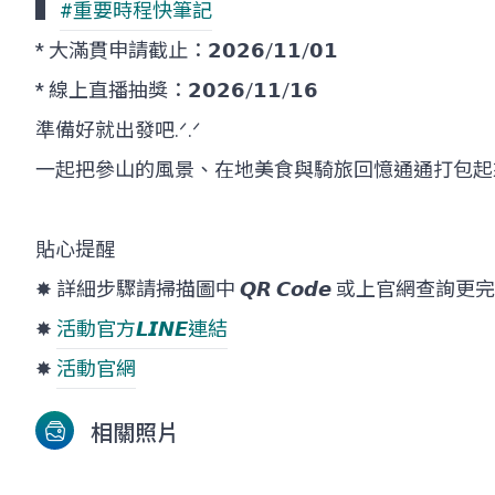
▌
#重要時程快筆記
* 大滿貫申請截止：𝟮𝟬𝟮𝟲/𝟭𝟭/𝟬𝟭
* 線上直播抽獎：𝟮𝟬𝟮𝟲/𝟭𝟭/𝟭𝟲
準備好就出發吧.ᐟ.ᐟ
一起把參山的風景、在地美食與騎旅回憶通通打包起
貼心提醒
✸ 詳細步驟請掃描圖中 𝙌𝙍 𝘾𝙤𝙙𝙚 或上官網查
✸
活動官方𝙇𝙄𝙉𝙀連結
✸
活動官網
相關照片