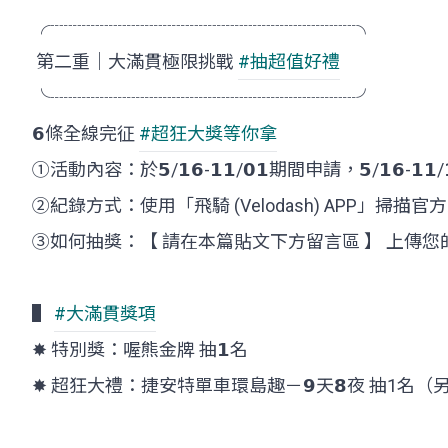
╭┈┈┈┈┈┈┈┈┈┈┈┈┈┈┈┈┈╮
第二重｜大滿貫極限挑戰
#抽超值好禮
╰┈┈┈┈┈┈┈┈┈┈┈┈┈┈┈┈┈╯
𝟲條全線完征
#超狂大獎等你拿
①活動內容：於𝟱/𝟭𝟲-𝟭𝟭/𝟬𝟭期間申請，𝟱/𝟭𝟲-
②紀錄方式：使用「飛騎 (Velodash) APP」掃描
③如何抽獎：【 請在本篇貼文下方留言區 】 上傳您
▌
#大滿貫獎項
✸ 特別獎：喔熊金牌 抽𝟭名
✸ 超狂大禮：捷安特單車環島趣－𝟵天𝟴夜 抽1名