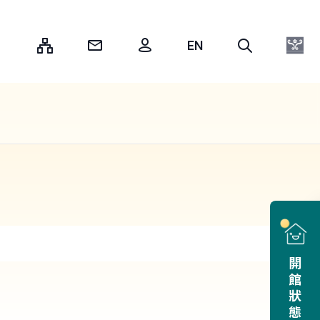
:::
開館狀態