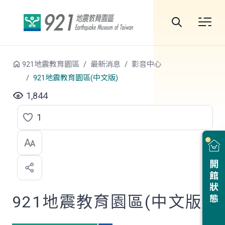
跳到中央內容區塊
全
站
921地震教育園區
最新消息
影音中心
搜
921地震教育園區(中文版)
尋
1,844
1
點
選
喜
開館狀態
歡
921地震教育園區(中文版)