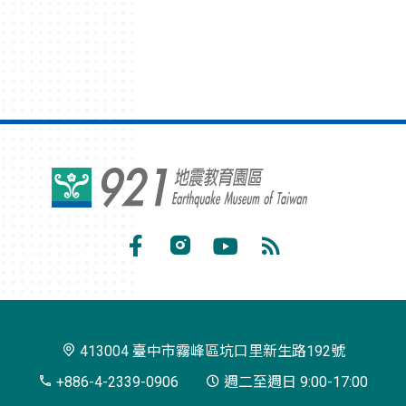
921
地
震
Facebook
Instagram
Youtube
RSS
教
訂
育
閱
園
413004 臺中市霧峰區坑口里新生路192號
區
+886-4-2339-0906
週二至週日 9:00-17:00