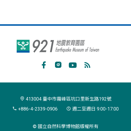
921
地
震
Facebook
Instagram
Youtube
RSS
教
訂
育
閱
園
413004 臺中市霧峰區坑口里新生路192號
區
+886-4-2339-0906
週二至週日 9:00-17:00
© 國立自然科學博物館版權所有