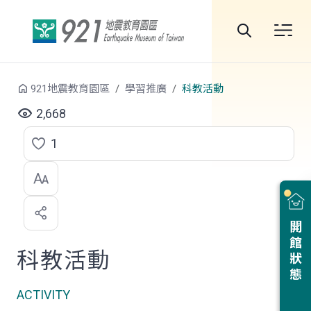
跳到中央內容區塊
全
站
921地震教育園區
學習推廣
科教活動
搜
2,668
尋
1
點
選
喜
開館狀態
歡
科教活動
ACTIVITY