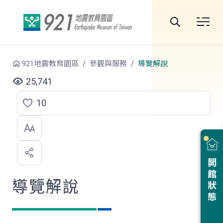
跳到中央內容區塊
全
站
921地震教育園區
參觀與服務
導覽解說
搜
25,741
尋
10
點
選
喜
開館狀態
歡
導覽解說