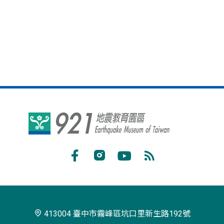
921
地
震
Facebook
Instagram
Youtube
RSS
教
訂
育
閱
園
413004 臺中市霧峰區坑口里新生路192號