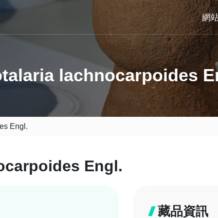
網
talaria lachnocarpoides E
es Engl.
ocarpoides Engl.
藏品資訊