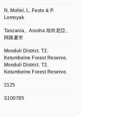
N. Mollel, L. Festo & P.
Lomnyak
Tanzania、Arusha 坦尚尼亞、
阿路夏市
Monduli District. T2.
Ketumbeine Forest Reserve.
Monduli District. T2.
Ketumbeine Forest Reserve.
2125
S100785