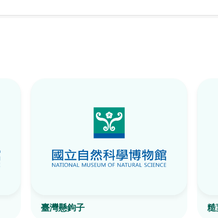
臺灣懸鉤子
糙