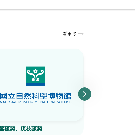
看更多
莖菝契、疣枝菝契
山芙蓉、臺灣山