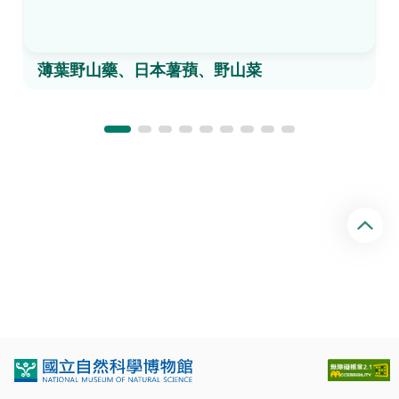
薄葉野山藥、日本薯蕷、野山菜
回
頂
端