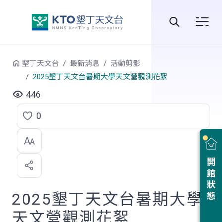
跳到中央內容區塊
全
站
墾丁天文台
最新消息
活動剪影
搜
2025墾丁天文台暑期大學天文營觀測花絮
尋
446
0
點
選
喜
開館狀態
歡
2025墾丁天文台暑期大學
天文營觀測花絮