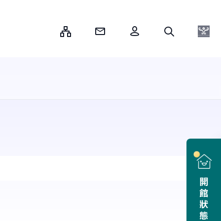
:::
開館狀態