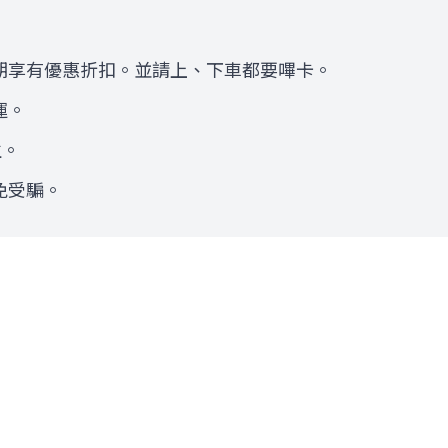
期享有優惠折扣。並請上、下車都要嗶卡。
運。
生。
免受騙。