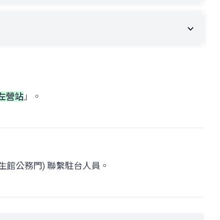
左營站
」。
館公務門) 聯繫駐台人員。