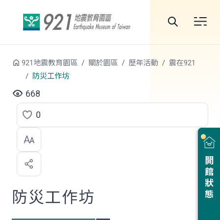
跳到中央內容區塊
全
站
921地震教育園區
關於園區
歷年活動
震在921
搜
防災工作坊
尋
668
0
點
選
喜
開館狀態
歡
防災工作坊