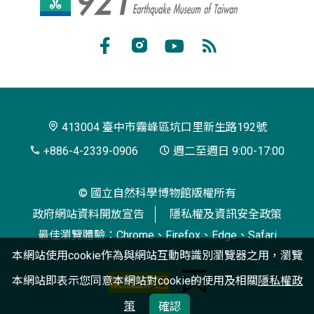
地
震
Facebook
Instagram
Youtube
RSS
教
訂
育
閱
園
413004 臺中市霧峰區坑口里新生路192號
區
+886-4-2339-0906
週二至週日 9:00-17:00
© 國立自然科學博物館版權所有
政府網站資料開放宣告
隱私權及資訊安全政策
最佳瀏覽體驗：Chrome、Firefox、Edge、Safari
本網站使用cookie作為與網站互動時識別瀏覽器之用，瀏覽
本網站即表示您同意本網站對cookie的使用及相關
隱私權政
策
確認