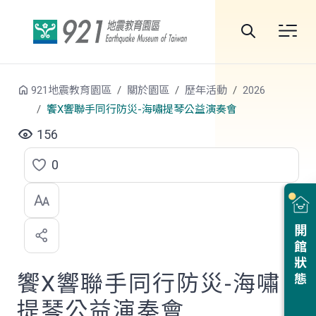
跳到中央內容區塊
全
站
921地震教育園區
關於園區
歷年活動
2026
搜
饗X響聯手同行防災-海嘯提琴公益演奏會
尋
156
0
點
選
喜
開館狀態
歡
饗X響聯手同行防災-海嘯
提琴公益演奏會