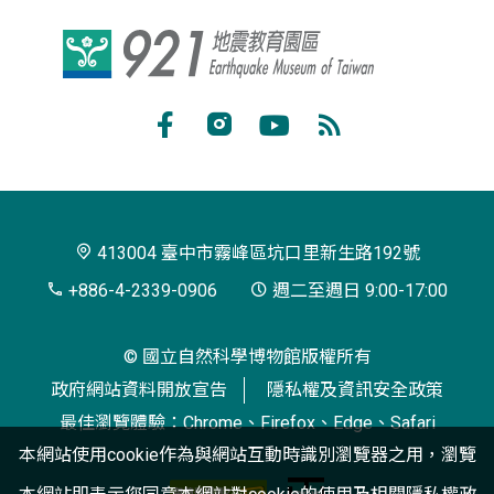
921
地
震
Facebook
Instagram
Youtube
RSS
教
訂
育
閱
園
413004 臺中市霧峰區坑口里新生路192號
區
+886-4-2339-0906
週二至週日 9:00-17:00
© 國立自然科學博物館版權所有
政府網站資料開放宣告
隱私權及資訊安全政策
最佳瀏覽體驗：Chrome、Firefox、Edge、Safari
本網站使用cookie作為與網站互動時識別瀏覽器之用，瀏覽