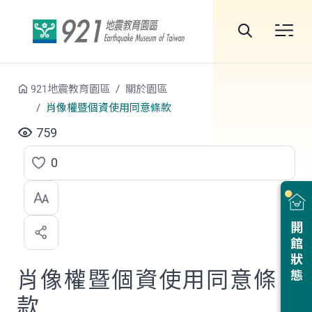
跳到中央內容區塊
全
站
921地震教育園區
關於園區
搜
肖像權暨個資使用同意條款
尋
759
0
點
選
喜
開館狀態
歡
肖像權暨個資使用同意條
款