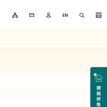
:::
開館狀態