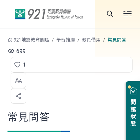
跳到中央內容區塊
全
站
921地震教育園區
學習推廣
教具借用
常見問答
搜
699
尋
1
點
選
喜
開館狀態
歡
常見問答