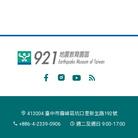
921
地
震
Facebook
Instagram
Youtube
RSS
教
訂
育
閱
園
413004 臺中市霧峰區坑口里新生路192號
區
+886-4-2339-0906
週二至週日 9:00-17:00